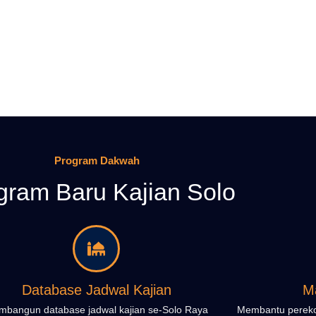
Program Dakwah
gram Baru Kajian Solo
Database Jadwal Kajian
M
bangun database jadwal kajian se-Solo Raya
Membantu perekon