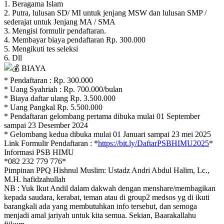
1. Beragama Islam
2. Putra, lulusan SD/ MI untuk jenjang MSW dan lulusan SMP /
sederajat untuk Jenjang MA / SMA
3. Mengisi formulir pendaftaran.
4. Membayar biaya pendaftaran Rp. 300.000
5. Mengikuti tes seleksi
6. Dll
BIAYA
* Pendaftaran : Rp. 300.000
* Uang Syahriah : Rp. 700.000/bulan
* Biaya daftar ulang Rp. 3.500.000
* Uang Pangkal Rp. 5.500.000
* Pendaftaran gelombang pertama dibuka mulai 01 September
sampai 23 Desember 2024
* Gelombang kedua dibuka mulai 01 Januari sampai 23 mei 2025
Link Formulir Pendaftaran : *
https://bit.ly/DaftarPSBHIMU2025
*
Informasi PSB HIMU
*082 232 779 776*
Pimpinan PPQ Hishnul Muslim: Ustadz Andri Abdul Halim, Lc.,
M.H. hafidzahullah
NB : Yuk Ikut Andil dalam dakwah dengan menshare/membagikan
kepada saudara, kerabat, teman atau di group2 medsos yg di ikuti
barangkali ada yang membutuhkan info tersebut, dan semoga
menjadi amal jariyah untuk kita semua. Sekian, Baarakallahu