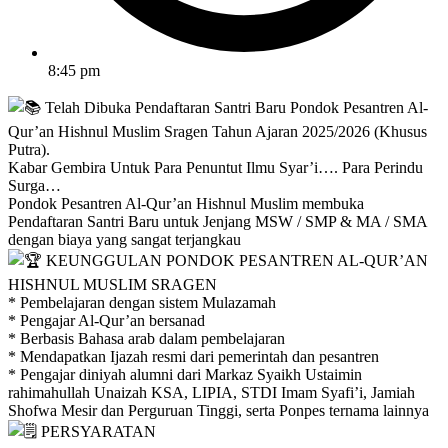
8:45 pm
Telah Dibuka Pendaftaran Santri Baru Pondok Pesantren Al-
Qur’an Hishnul Muslim Sragen Tahun Ajaran 2025/2026 (Khusus
Putra).
Kabar Gembira Untuk Para Penuntut Ilmu Syar’i…. Para Perindu
Surga…
Pondok Pesantren Al-Qur’an Hishnul Muslim membuka
Pendaftaran Santri Baru untuk Jenjang MSW / SMP & MA / SMA
dengan biaya yang sangat terjangkau
KEUNGGULAN PONDOK PESANTREN AL-QUR’AN
HISHNUL MUSLIM SRAGEN
* Pembelajaran dengan sistem Mulazamah
* Pengajar Al-Qur’an bersanad
* Berbasis Bahasa arab dalam pembelajaran
* Mendapatkan Ijazah resmi dari pemerintah dan pesantren
* Pengajar diniyah alumni dari Markaz Syaikh Ustaimin
rahimahullah Unaizah KSA, LIPIA, STDI Imam Syafi’i, Jamiah
Shofwa Mesir dan Perguruan Tinggi, serta Ponpes ternama lainnya
PERSYARATAN