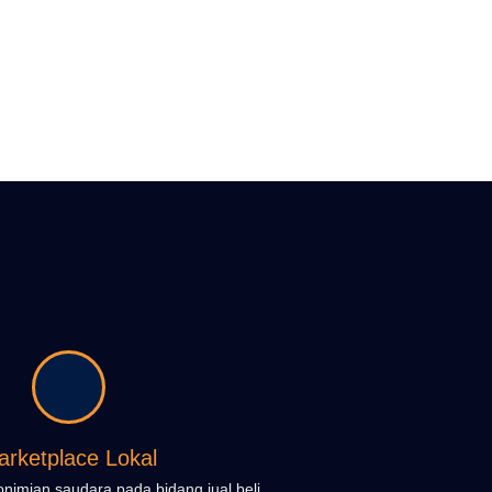
arketplace Lokal
imian saudara pada bidang jual beli