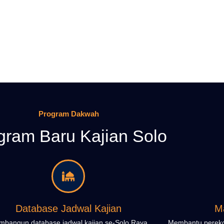
Program Dakwah
gram Baru Kajian Solo
Database Jadwal Kajian
M
bangun database jadwal kajian se-Solo Raya
Membantu perekon