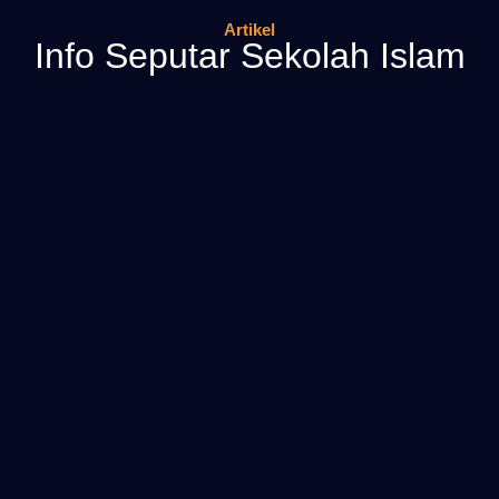
Artikel
Info Seputar Sekolah Islam
PENERIMAAN PESERTA DIDIK BARU SDIT FATAHILLAH SUKOHARJO