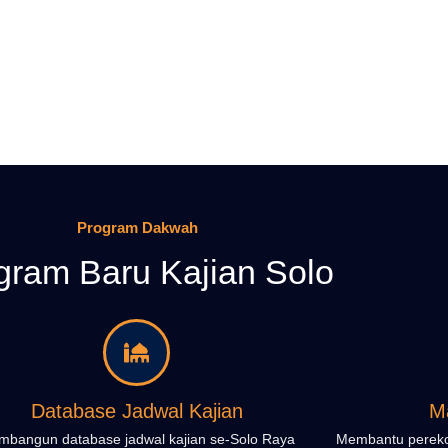
Program Dakwah
gram Baru Kajian Solo
Database Jadwal Kajian
M
bangun database jadwal kajian se-Solo Raya
Membantu perekon