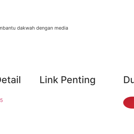
 membantu dakwah dengan media
etail
Link Penting
D
15