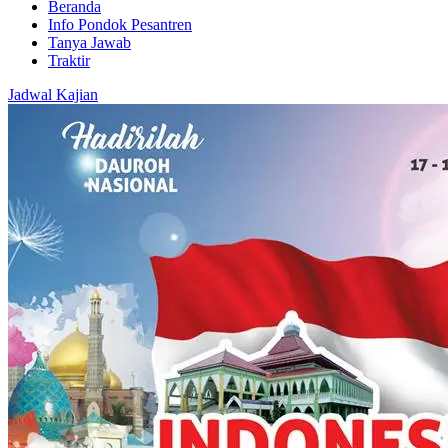
Beranda
Info Pondok Pesantren
Tanya Jawab
Traktir
Jadwal Kajian