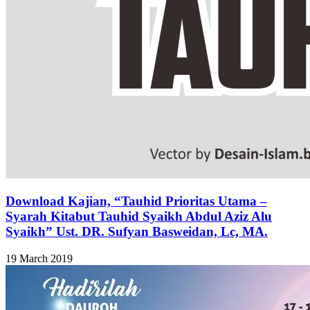
Download Kajian, “Tauhid Prioritas Utama –
Syarah Kitabut Tauhid Syaikh Abdul Aziz Alu
Syaikh” Ust. DR. Sufyan Basweidan, Lc, MA.
19 March 2019