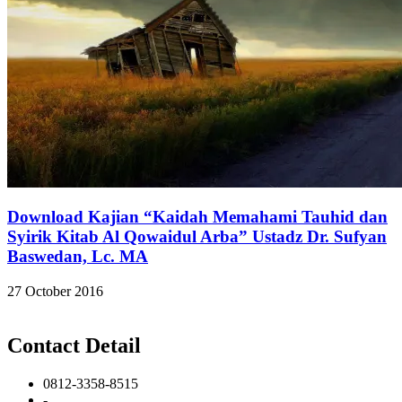
Download Kajian “Kaidah Memahami Tauhid dan
Syirik Kitab Al Qowaidul Arba” Ustadz Dr. Sufyan
Baswedan, Lc. MA
27 October 2016
Contact Detail
0812-3358-8515
-