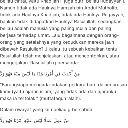
beliau cintai, yaitu Khadijah i, juga putri beliau Ruqayyah i.
Namun tidak ada Haulnya Hamzah bin Abdul Mutholib,
tidak ada Haulnya Khadijah, tidak ada Haulnya Ruqayyah,
bahkan tidak didapatkan Haulnya Rasulullah, sedangkan
beliau adalah manusia yang paling mulia dan paling
berjasa terhadap umat. Lalu bagaimana dengan orang-
orang yang setelahnya yang kedudukan mereka jauh
dibawah Rasulullah? Jikalau itu sebuah kebaikan tentu
Rasulullah telah menjelaskan, atau mencontohkan, atau
mengerjakan. Rasulullah g bersabda:
مَنْ أَحْدَثَ فِي أَمْرِنَا هَذَا مَا لَيْسَ مِنْهُ فَهُوَ رَدٌّ
“Barangsiapa mengada-adakan perkara baru dalam urusan
kami (yaitu ajaran islam) yang tidak ada dari ajaranku
maka ia tertolak.” (muttafaqun ‘alaih).
Dalam riwayat yang lain beliau g bersabda:
مَنْ عَمِلَ عَمَلًا لَيْسَ عَلَيْهِ أَمْرُنَا فَهُوَ رَدٌّ