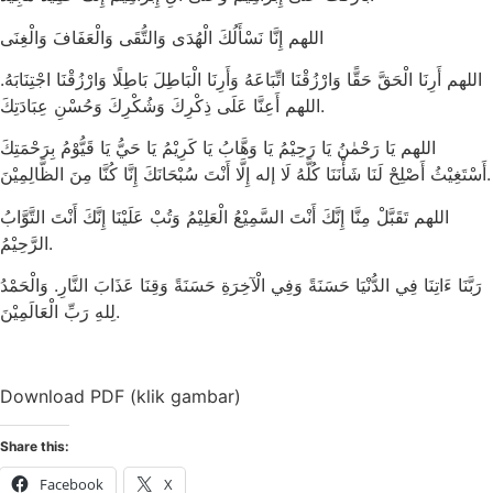
اللهم إِنَّا نَسْأَلُكَ الْهُدَى وَالتُّقَى وَالْعَفَافَ وَالْغِنَى
اللهم أَرِنَا الْحَقَّ حَقًّا وَارْزُقْنَا اتِّبَاعَهُ وَأَرِنَا الْبَاطِلَ بَاطِلًا وَارْزُقْنَا اجْتِنَابَهُ.
اللهم أَعِنَّا عَلَى ذِكْرِكَ وَشُكْرِكَ وَحُسْنِ عِبَادَتِكَ.
اللهم يَا رَحْمٰنُ يَا رَحِيْمُ يَا وَهَّابُ يَا كَرِيْمُ يَا حَيُّ يَا قَيُّوْمُ بِرَحْمَتِكَ
أَسْتَغِيْثُ أَصْلِحْ لَنَا شَأْنَنَا كُلَّهُ لَا إله إِلَّا أَنْتَ سُبْحَانَكَ إِنَّا كُنَّا مِنَ الظَّالِمِيْنَ.
اللهم تَقَبَّلْ مِنَّا إِنَّكَ أَنْتَ السَّمِيْعُ الْعَلِيْمُ وَتُبْ عَلَيْنَا إِنَّكَ أَنْتَ التَّوَّابُ
الرَّحِيْمُ.
رَبَّنَا ءَاتِنَا فِي الدُّنْيَا حَسَنَةً وَفِي الْآخِرَةِ حَسَنَةً وَقِنَا عَذَابَ النَّارِ. وَالْحَمْدُ
لِلهِ رَبِّ الْعَالَمِيْنَ.
Download PDF (klik gambar)
Share this:
Facebook
X