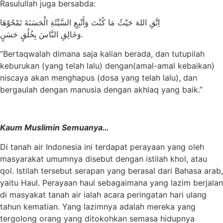
Rasulullah juga bersabda:
اِتَّقِ اللهَ حَيْثُ مَا كُنْتَ وَأَتْبِعِ السَّيِّئَةِ الْحَسَنَةَ تَمْحُوْهَا
وَخَالِقِ النَّاسَ بِخُلُقٍ حَسَنٍ.
“Bertaqwalah dimana saja kalian berada, dan tutupilah
keburukan (yang telah lalu) dengan(amal-amal kebaikan)
niscaya akan menghapus (dosa yang telah lalu), dan
bergaulah dengan manusia dengan akhlaq yang baik.”
Kaum Muslimin Semuanya…
Di tanah air Indonesia ini terdapat perayaan yang oleh
masyarakat umumnya disebut dengan istilah khol, atau
qol. Istilah tersebut serapan yang berasal dari Bahasa arab,
yaitu Haul. Perayaan haul sebagaimana yang lazim berjalan
di masyakat tanah air ialah acara peringatan hari ulang
tahun kematian. Yang lazimnya adalah mereka yang
tergolong orang yang ditokohkan semasa hidupnya