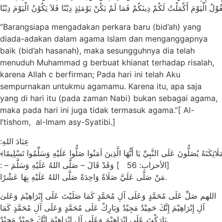
“Barangsiapa mengadakan perkara baru (bid’ah) yang
diada-adakan dalam agama Islam dan menganggapnya
baik (bid’ah hasanah), maka sesungguhnya dia telah
menuduh Muhammad g berbuat khianat terhadap risalah,
karena Allah c berfirman; Pada hari ini telah Aku
sempurnakan untukmu agamamu. Karena itu, apa saja
yang di hari itu (pada zaman Nabi) bukan sebagai agama,
maka pada hari ini juga tidak termasuk agama.”[ Al-
I’tishom, al-Imam asy-Syatibi.]
عِبَادَ اللهِ:
﴿َائِكَتَهُ يُصَلُّونَ عَلَى النَّبِيِّ يَا أَيُّهَا الَّذِينَ آمَنُوا صَلُّوا عَلَيْهِ وَسَلِّمُوا تَسْلِيمًا
[الأحزاب: 56 ] وَقَدْ قَالَ – صَلَّى اللهُ عَلَيْهِ وَسَلَّمَ – :
مَنْ صَلَّى عَلَيَّ صَلَاةً وَاحِدَةً صَلَّى اللهُ عَلَيْهِ بِهَا عَشْرًا.
اللهم صَلِّ عَلَى مُحَمَّدٍ وَعَلَى آلِ مُحَمَّدٍ كَمَا صَلَيْتَ عَلَى إِبْرَاهِيْمَ وَعَلىَ
آلِ إِبْرَاهِيْمَ إِنَّكَ حَمِيْدٌ مَجِيْدٌ وَبَارِكْ عَلَى مُحَمَّدٍ وَعَلَى آلِ مُحَمَّدٍ كَمَا
بَارَكْتَ عَلَى إِبْرَاهِيْمَ وَعَلَى آلِ إِبْرَاهِيْمَ إِنَّكَ حَمِيْدٌ مَجِيْدٌ.