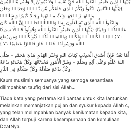
يَٰٓأَيُّهَا ٱلَّذِينَ ءَامَنُواْ ٱتَّقُواْ ٱللَّهَ حَقَّ تُقَاتِهِۦ وَلَا تَمُوتُنَّ إِلَّا وَأَنتُم مُّسۡلِمُونَ
}{يَٰٓأَيُّهَا ٱلنَّاسُ ٱتَّقُواْ رَبَّكُمُ ٱلَّذِي خَلَقَكُم مِّن نَّفۡسٖ وَٰحِدَةٖ وَخَلَقَ
مِنۡهَا زَوۡجَهَا وَبَثَّ مِنۡهُمَا رِجَالٗا كَثِيرٗا وَنِسَآءٗۚ
وَٱتَّقُواْ ٱللَّهَ ٱلَّذِي تَسَآءَلُونَ بِهِۦ وَٱلۡأَرۡحَامَۚ إِنَّ ٱللَّهَ كَانَ
عَلَيۡكُمۡ رَقِيبٗا} {يَٰٓأَيُّهَا ٱلَّذِينَ ءَامَنُواْ ٱتَّقُواْ ٱللَّهَ وَقُولُواْ قَوۡلٗا سَدِيدٗا
٧٠ يُصۡلِحۡ لَكُمۡ أَعۡمَٰلَكُمۡ وَيَغۡفِرۡ لَكُمۡ ذُنُوبَكُمۡۗ وَمَن يُطِعِ
ٱللَّهَ وَرَسُولَهُۥ فَقَدۡ فَازَ فَوۡزًا عَظِيمًا ٧١ }
أَمَّا بَعْدُ: فَإِنَّ أَصْدَقَ الْحَدِيْثِ كِتَابُ اللهِ وَخَيْرَ الهَدْيِ هَدْيُ مُحَمَّدٍ – صَلَّى
اللهُ عَلَيْهِ وَعَلَى آلِهِ وَسَلَّمَ – وَشَرَّ الْأُمُوْرِ مُحْدَثَاتُهَا وَكُلَّ مُحْدَثَةٍ بِدْعَةٌ
وَكُلَّ بِدْعَةٍ ضَلَالَةٌ وَكُلَّ ضَلَالَةٍ فِي النَّارِ.
Kaum muslimin semuanya yang semoga senantiasa
dilimpahkan taufiq dari sisi Allah…
Tiada kata yang pertama kali pantas untuk kita lantunkan
melainkan memanjatkan pujian dan syukur kepada Allah c,
yang telah melimpahkan banyak kenikmatan kepada kita,
dan Allah terpuji karena kesempurnaan dan kemuliaan
DzatNya.