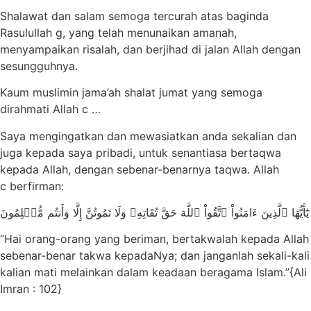
Shalawat dan salam semoga tercurah atas baginda
Rasulullah g, yang telah menunaikan amanah,
menyampaikan risalah, dan berjihad di jalan Allah dengan
sesungguhnya.
Kaum muslimin jama’ah shalat jumat yang semoga
dirahmati Allah c …
Saya mengingatkan dan mewasiatkan anda sekalian dan
juga kepada saya pribadi, untuk senantiasa bertaqwa
kepada Allah, dengan sebenar-benarnya taqwa. Allah
c berfirman:
يَٰٓأَيُّهَا ٱلَّذِينَ ءَامَنُواْ ٱتَّقُواْ ٱللَّهَ حَقَّ تُقَاتِهِۦ وَلَا تَمُوتُنَّ إِلَّا وَأَنتُم مُّسۡلِمُونَ
“Hai orang-orang yang beriman, bertakwalah kepada Allah
sebenar-benar takwa kepadaNya; dan janganlah sekali-kali
kalian mati melainkan dalam keadaan beragama Islam.”{Ali
Imran : 102}