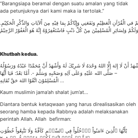
“Barangsiapa beramal dengan suatu amalan yang tidak
ada petunjuknya dari kami maka ia tertolak.”
ْ في الْقُرْآنِ الْعَظِيْمِ وَنَفَعَنِي وَإِيَّاكُمْ بِمَا فِيْهِ مِنَ اْلآيَاتِ وَالذِّكْرِ الْحَكِيْمِ
Khutbah kedua.
ْهَدُ أَنْ لَا إِلهَ إِلَّا اللهُ وَحْدَهُ لَا شَرِيْكَ لَهُ وَأَشْهَدُ أَنَّ مُحَمَّدًا عَبْدُهُ وَرَسُوْلُهُ
– صَلَّى الله عَلَيْهِ وَعَلَى آلِهِ وَصَحْبِهِ وَسَلَّمَ -. أَمَّا بَعْدُ: فَيَا أَيُّهَا
الْمُسْلِمُوْنَ اتَّقُوْا اللهَ حَقَّ تُقَاتِهِ …
Kaum muslimin jama’ah shalat jum’at…
Diantara bentuk ketaqwaan yang harus direalisasikan oleh
seorang hamba kepada Rabbnya adalah melaksanakan
perintah Allah. Allah befirman:
يَٰٓأَيُّهَا ٱلَّذِينَ ءَامَنُواْ ٱدۡخُلُواْ فِي ٱلسِّلۡمِ كَآفَّةٗ وَلَا تَتَّبِعُواْ خُطُوَٰتِ