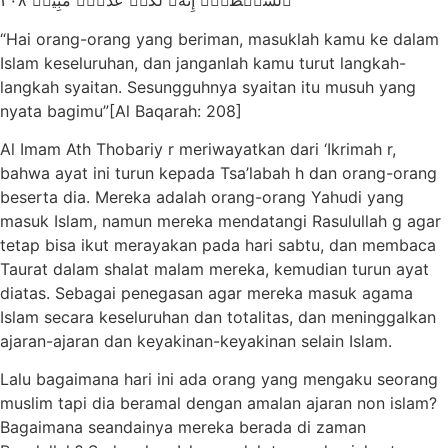
ٱلشَّيۡطَٰنِۚ إِنَّهُۥ لَكُمۡ عَدُوّٞ مُّبِينٞ ٢٠٨
“Hai orang-orang yang beriman, masuklah kamu ke dalam
Islam keseluruhan, dan janganlah kamu turut langkah-
langkah syaitan. Sesungguhnya syaitan itu musuh yang
nyata bagimu”[Al Baqarah: 208]
Al Imam Ath Thobariy r meriwayatkan dari ‘Ikrimah r,
bahwa ayat ini turun kepada Tsa’labah h dan orang-orang
beserta dia. Mereka adalah orang-orang Yahudi yang
masuk Islam, namun mereka mendatangi Rasulullah g agar
tetap bisa ikut merayakan pada hari sabtu, dan membaca
Taurat dalam shalat malam mereka, kemudian turun ayat
diatas. Sebagai penegasan agar mereka masuk agama
Islam secara keseluruhan dan totalitas, dan meninggalkan
ajaran-ajaran dan keyakinan-keyakinan selain Islam.
Lalu bagaimana hari ini ada orang yang mengaku seorang
muslim tapi dia beramal dengan amalan ajaran non islam?
Bagaimana seandainya mereka berada di zaman