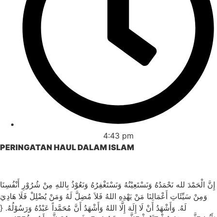
4:43 pm
PERINGATAN HAUL DALAM ISLAM
إِنَّ الْحَمْدَ لله نَحْمَدُهُ وَنَسْتَعِيْنُهُ وَنَسْتَغْفِرُهُ وَنَعُوْذُ بِاللهِ مِنْ شُرُوْرِ أَنْفُسِنَا
وَمِنْ سَيِّئَاتِ أَعْمَالِنَا مَنْ يَهْدِهِ اللهُ فَلاَ مُضِلَّ لَهُ وَمَنْ يُضْلِلْ فَلَا هَادِيَ
لَهُ. وَأَشْهَدُ أَنْ لَا إِلَهَ إِلَّا اللهُ وَأَشْهَدُ أَنَّ مُحَمَّداً عَبْدُهُ وَرَسُوْلُهُ. {