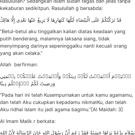
Rasulullah? Sedangkan Islam sudah tegas dan jelas tanpa
kekaburan sedikitpun. Rasulullah g bersabda:
قَدْ تَرَكْتُكُمْ عَلَى الْبَيْضَاءِ لَيْلُهَا كَنَهَارِهَا لَا يَزِيغُ عَنْهَا بَعْدِي إِلَّا هَالِكٌ
“Betul-betul aku tinggalkan kalian diatas keadaan yang
putih benderang, malamnya laksana siang, tidak
menyimpang darinya sepeninggalku nanti kecuali orang
yang akan celaka.”
Allah berfirman:
ٱلۡيَوۡمَ أَكۡمَلۡتُ لَكُمۡ دِينَكُمۡ وَأَتۡمَمۡتُ عَلَيۡكُمۡ نِعۡمَتِي
وَرَضِيتُ لَكُمُ ٱلۡإِسۡلَٰمَ دِينٗا
“Pada hari ini telah Kusempurnakan untuk kamu agamamu,
dan telah Aku cukupkan kepadamu nikmatKu, dan telah
Aku ridhai Islam itu jadi agama bagimu.”[Al Maidah: 3]
Al Imam Malik r berkata:
لإِسْلاَمِ بِدْعَةً يَرَاهَا حَسَنَةً فَقَدْ زَعَمَ أَنَّ رَسُوْلَ اللهِ خَانَ الرِّسَالَةَ لِأَنَّ اللهَ