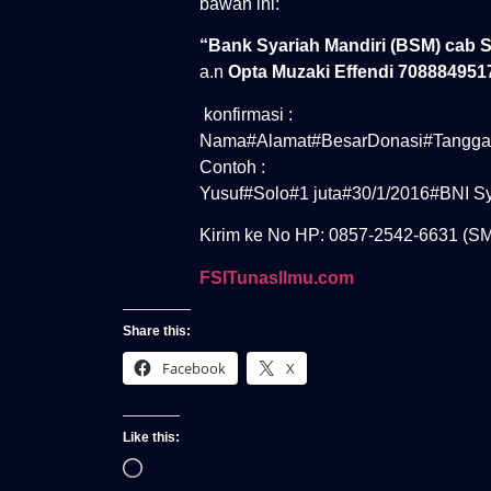
bawah ini:
“Bank Syariah Mandiri (BSM) cab 
a.n
Opta Muzaki Effendi 708884951
konfirmasi :
Nama#Alamat#BesarDonasi#Tanggal
Contoh :
Yusuf#Solo#1 juta#30/1/2016#BNI S
Kirim ke No HP: 0857-2542-6631 (SM
FSITunasIlmu.com
Share this:
Facebook
X
Like this: