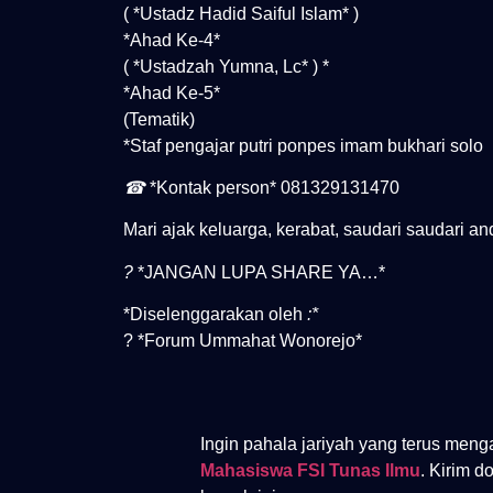
( *Ustadz Hadid Saiful Islam* )
*Ahad Ke-4*
( *Ustadzah Yumna, Lc* ) *
*Ahad Ke-5*
(Tematik)
*Staf pengajar putri ponpes imam bukhari solo
☎
*Kontak person* 081329131470
Mari ajak keluarga, kerabat, saudari saudari an
?
*JANGAN LUPA SHARE YA…*
*Diselenggarakan oleh
:*
? *Forum Ummahat Wonorejo*
Ingin pahala jariyah yang terus meng
Mahasiswa FSI Tunas Ilmu
. Kirim d