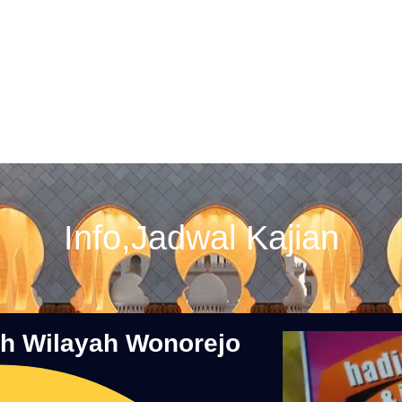
Info
,
Jadwal Kajian
ah Wilayah Wonorejo