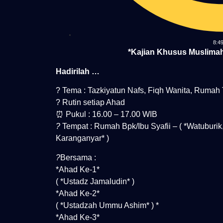
8:4
*Kajian Khusus Muslimah
Hadirilah …
? Tema : Tazkiyatun Nafs, Fiqh Wanita, Rumah 
? Rutin setiap Ahad
⏰ Pukul : 16.00 – 17.00 WIB
?
Tempat : Rumah Bpk/Ibu Syafii – ( *Watuburi
Karanganyar* )
?
Bersama :
*Ahad Ke-1*
( *Ustadz Jamaludin* )
*Ahad Ke-2*
( *Ustadzah Ummu Ashim* ) *
*Ahad Ke-3*