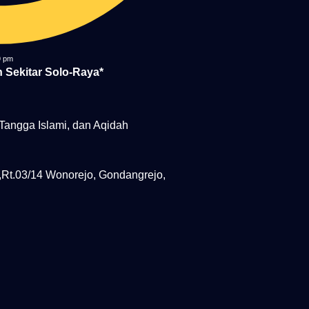
9 pm
 Sekitar Solo-Raya*
Tangga Islami, dan Aqidah
k,Rt.03/14 Wonorejo, Gondangrejo,