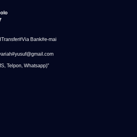
Solo
7
Transfer#Via Bank#e-mai
yariah#yusuf@gmail.com
S, Telpon, Whatsapp)”