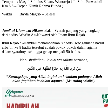
Tempat : Masjid Subulus Salam, Wonorejo ( Jl. Solo-Purwodadi
Km 6,5 – Depan Klinik Rahma Bunda )
Waktu : Ba’da Magrib – Selesai
Jami’ ul Ulum wal Hikam
adalah Syarah panjang yang lengkap
dari hadits Arba’in An-Nawawi oleh Imam Ibnu Rajab.
Ibnu Rajab al-Hambali menambahkan 8 hadits [sebagaimana hadist
arba’in, ke-8 hadits tersebut adalah pokok-pokok dalam agama]
dalam syarahnya sehingga genap menjadi 50 hadits.
Nabi
shallallahu ‘alaihi wa sallam
bersabda,
مَنْ يُرِدِ اللَّهُ بِهِ خَيْرًا يُفَقِّهْهُ فِي الدِّينِ
“
Barangsiapa yang Allah inginkan kebaikan padanya, Allah
akan faqihkan ia dalam agama
.” (Muttafaq ‘alaihi).