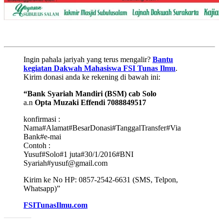
Ingin pahala jariyah yang terus mengalir?
Bantu
kegiatan Dakwah Mahasiswa FSI Tunas Ilmu
.
Kirim donasi anda ke rekening di bawah ini:
“Bank Syariah Mandiri (BSM) cab Solo
a.n
Opta Muzaki Effendi 7088849517
konfirmasi :
Nama#Alamat#BesarDonasi#TanggalTransfer#Via
Bank#e-mai
Contoh :
Yusuf#Solo#1 juta#30/1/2016#BNI
Syariah#yusuf@gmail.com
Kirim ke No HP: 0857-2542-6631 (SMS, Telpon,
Whatsapp)”
FSITunasIlmu.com