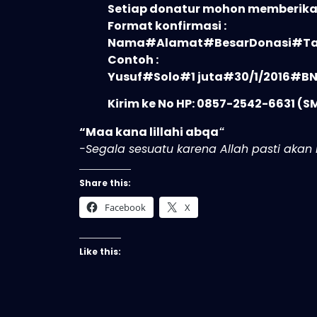
Setiap donatur mohon memberikan
Format konfirmasi :
Nama#Alamat#BesarDonasi#Tan
Contoh :
Yusuf#Solo#
1
juta#30/
1
/201
6#BNI
Kirim ke
No
HP: 0857-2542-6631 (S
“Maa kana lillahi abqa
“
-Segala sesuatu karena Allah pasti akan 
Share this:
Facebook
X
Like this: