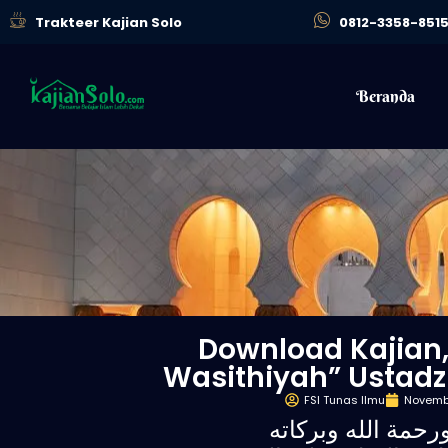
Trakteer Kajian Solo
0812-3358-851
Beranda
Download Kajian,
Wasithiyah” Ustadz 
FSI Tunas Ilmu
Novembe
رحمة الله وبركاته