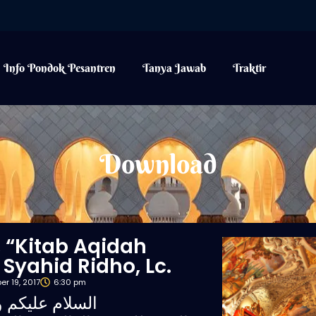
5
Info Pondok Pesantren
Tanya Jawab
Traktir
Download
 “Kitab Aqidah
Syahid Ridho, Lc.
r 19, 2017
6:30 pm
السلام عليكم و