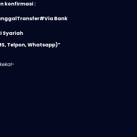
 konfirmasi :
ggalTransfer
#Via Bank
 Syariah
MS, Telpon, Whatsapp)
”
kekal-