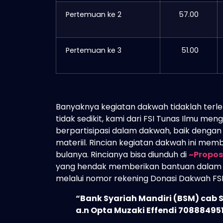
Pertemuan ke 2
57.00
Pertemuan ke 3
51.00
Banyaknya kegiatan dakwah tidaklah terle
tidak sedikit, kami dari FSI Tunas Ilmu me
berpartisipasi dalam dakwah, baik dengan
materiil. Rincian kegiatan dakwah ini mem
bulanya. Rincianya bisa diunduh di
~Propos
yang hendak memberikan bantuan dalam k
melalui nomor rekening Donasi Dakwah FSI T
“
Bank Syariah Mandiri (BSM) cab 
a.n Opta Muzaki Effendi 70888495