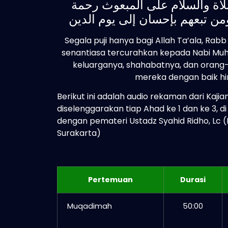
لاة والسلام على المبعوث رحمة
Segala puji hanya bagi Allah Ta’ala, Ra
senantiasa tercurahkan kepada Nabi Muha
keluarganya, shahabatnya, dan orang
mereka dengan baik hi
Berikut ini adalah audio rekaman dari Kaji
diselenggarakan tiap Ahad ke 1 dan ke 3, 
dengan pemateri Ustadz Syahid Ridho, Lc 
Surakarta)
Pertemuan
Durasi
Muqadimah
50:00