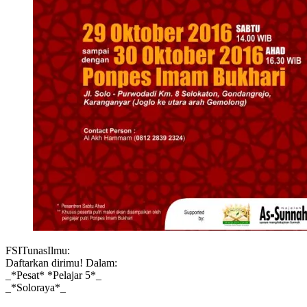
FSITunasIlmu:
Daftarkan dirimu! Dalam:
_*Pesat* *Pelajar 5*_
_*Soloraya*_