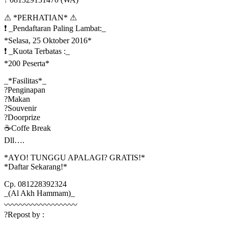
⚠ *PERHATIAN* ⚠
❗ _Pendaftaran Paling Lambat:_
*Selasa, 25 Oktober 2016*
❗ _Kuota Terbatas :_
*200 Peserta*
_*Fasilitas*_
?Penginapan
?Makan
?Souvenir
?Doorprize
☕Coffe Break
Dll….
*AYO! TUNGGU APALAGI? GRATIS!*
*Daftar Sekarang!*
Cp. 081228392324
_(Al Akh Hammam)_
〰〰〰〰〰〰〰〰〰
?Repost by :