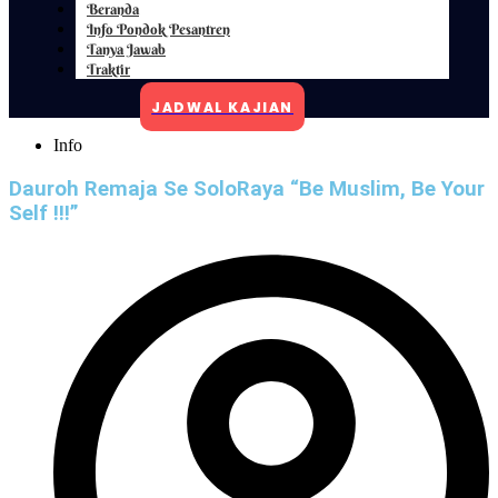
Beranda
Info Pondok Pesantren
Tanya Jawab
Traktir
JADWAL KAJIAN
Info
Dauroh Remaja Se SoloRaya “Be Muslim, Be Your
Self !!!”