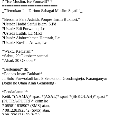
? *Be Muslim, Be Yourself!* ?
========================
_”Temukan Jati Dirimu Sabagai Muslim Sejati!”_
*Bersama Para Astaidz Ponpes Imam Bukhori:*
?Ustadz Hadid Saiful Islam, S.Pd
?Ustadz Edi Purwanto, Lc
?Ustadz Luthfi, Lc M.P.I
?Ustadz Abdurrahman Hamzah, Lc
?Ustadz Rovi’ul Anwar, Lc
*Waktu Kegiatan:*
*Sabtu, 29 Oktober* sampai
*Ahad, 30 Oktober*
*Bertempat* di:
*Ponpes Imam Bukhari*
Jl. Solo-Purwodadi km. 8 Selokaton, Gondangrejo, Karanganyar
(Joglo ke Utara Arah Gemolong)
*Pendaftaran!:*
Ketik *(NAMA)* spasi *(ASAL)* spasi *(SEKOLAH)* spasi *
(PUTRA/PUTRI)* kirim ke
? 085811838907 (SMS) atau,
? 081228392342 (SMS) atau,
? 081329131470 (WA)