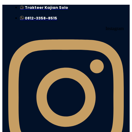
Skip
Trakteer Kajian Solo
to
content
0812-3358-8515
Instagram