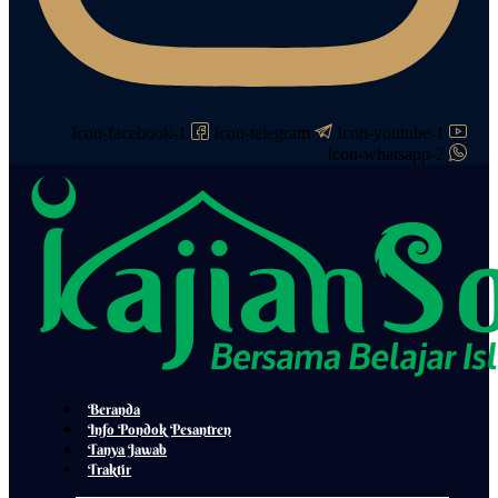
Icon-facebook-1
Icon-telegram
Icon-youtube-1
Icon-whatsapp-2
Beranda
Info Pondok Pesantren
Tanya Jawab
Traktir