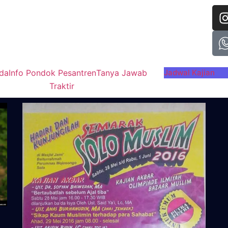
da
Info Pondok Pesantren
Tanya Jawab
Jadwal Kajian
Traktir